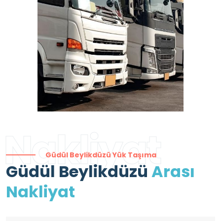
Nakliyat
Güdül Beylikdüzü Yük Taşıma
Güdül Beylikdüzü
Arası
Nakliyat