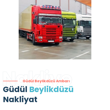
Nakliye
Güdül Beylikdüzü Ambarı
Güdül
Beylikdüzü
Nakliyat