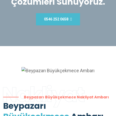
Çözümleri Sunuyoruz.
0546 252 0658
Nakliyat
Beypazarı Büyükçekmece Nakliyat Ambarı
Beypazarı