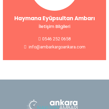
Haymana Eyüpsultan Ambarı
İletişim Bilgileri
0546 252 0658
info@ambarkargoankara.com