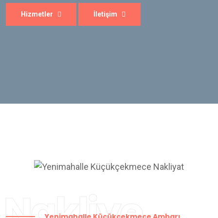
Nakliye
Yenimahalle Küçükçekmece Ambarı