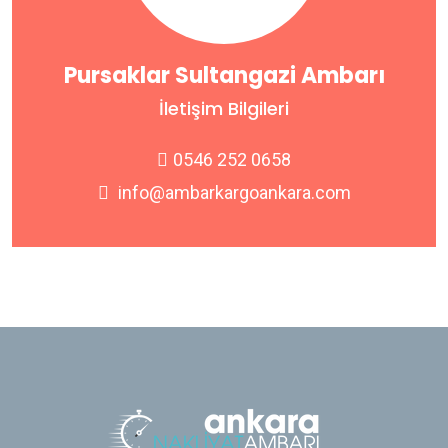
Pursaklar Sultangazi Ambarı
İletişim Bilgileri
0546 252 0658
info@ambarkargoankara.com